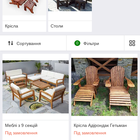
Крісла
Столи
Сортування
0
Фільтри
Меблі з 9 секцій
Крісла Адірондак Гетьман
Під замовлення
Під замовлення