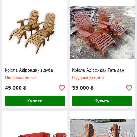
Крісла Адірондак з дуба
Крісла Адірондак Гетьман
Під замовлення
Під замовлення
45 000
35 000
₴
₴
Купити
Купити