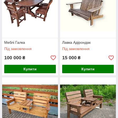
Меблі Галка
Лавка Адірондак
Під замовлення
Під замовлення
100 000
15 000
₴
₴
Купити
Купити