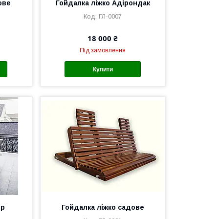
ове
Гойдалка ліжко Адірондак
ГЛ-0007
18 000 ₴
Під замовлення
Купити
пр
Гойдалка ліжко садове