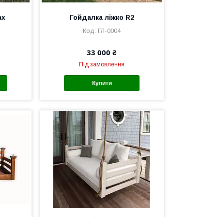
ах
Гойдалка ліжко R2
ГЛ-0004
33 000 ₴
Під замовлення
Купити