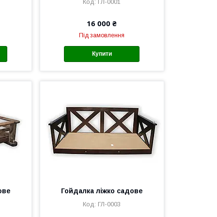
ГЛ-0001
16 000 ₴
Під замовлення
Купити
ове
Гойдалка ліжко садове
ГЛ-0003