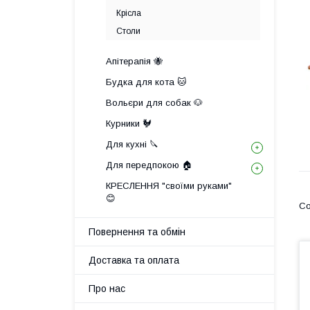
Крісла
Столи
Апітерапія 🐝
Будка для кота 🐱
Вольєри для собак 🐶
Курники 🐓
Для кухні 🔪
Для передпокою 🏠
КРЕСЛЕННЯ "своїми руками"
😊
Повернення та обмін
Доставка та оплата
Про нас