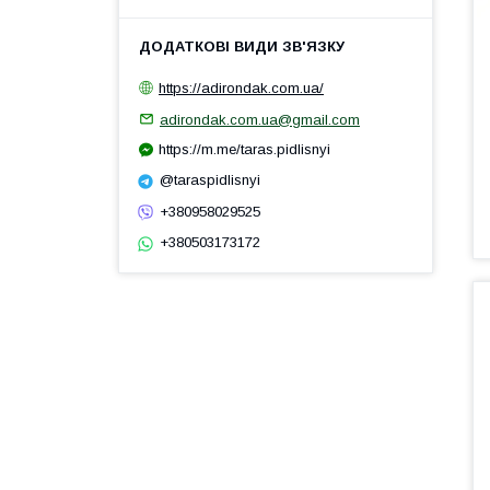
https://adirondak.com.ua/
adirondak.com.ua@gmail.com
https://m.me/taras.pidlisnyi
@taraspidlisnyi
+380958029525
+380503173172