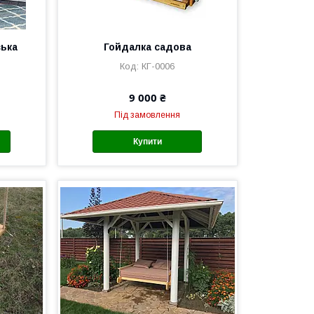
ська
Гойдалка садова
КГ-0006
9 000 ₴
Під замовлення
Купити