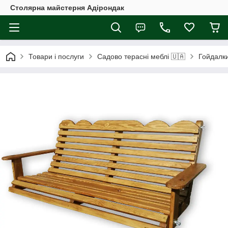
Столярна майстерня Адірондак
Товари і послуги
Садово терасні меблі 🇺🇦
Гойдалк