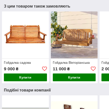
З цим товаром також замовляють
Гойдалка садова
Гойдалка Вікторіанська
Гойд
9 000
11 000
2 0
₴
₴
Купити
Купити
Подібні товари компанії