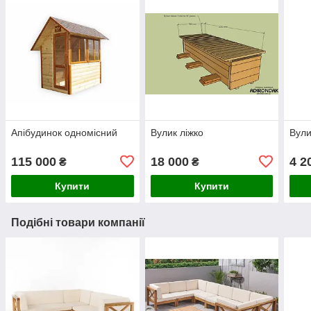
Апібудинок одномісний
Вулик ліжко
Вули
115 000
18 000
4 2
₴
₴
Купити
Купити
Подібні товари компанії