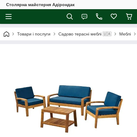
Столярна майстерня Адірондак
Товари і послуги
Садово терасні меблі 🇺🇦
Меблі