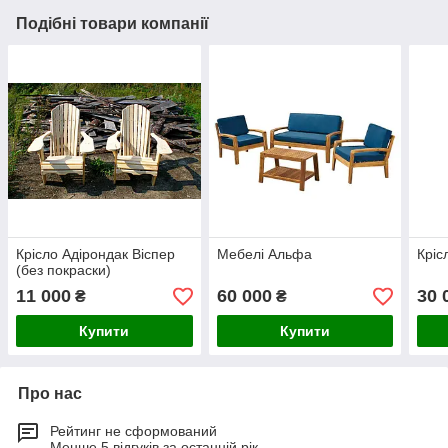
Подібні товари компанії
Крісло Адірондак Віспер
Мебелі Альфа
Кріс
(без покраски)
11 000
60 000
30 
₴
₴
Купити
Купити
Про нас
Рейтинг не сформований
Менше 5 відгуків за останній рік