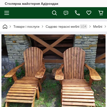
Столярна майстерня Адірондак
Товари і послуги
Садово терасні меблі 🇺🇦
Меблі