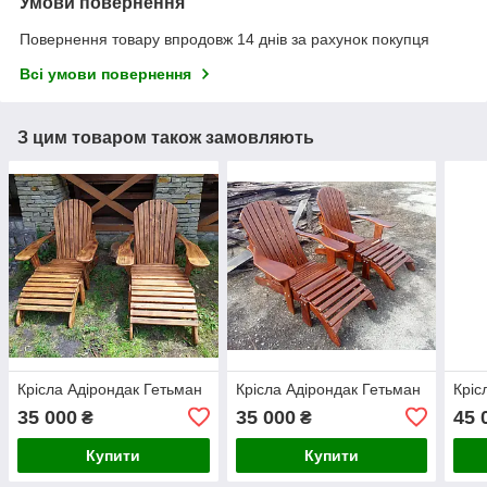
Умови повернення
Повернення товару впродовж 14 днів за рахунок покупця
Всі умови повернення
З цим товаром також замовляють
Крісла Адірондак Гетьман
Крісла Адірондак Гетьман
Кріс
35 000
35 000
45 
₴
₴
Купити
Купити