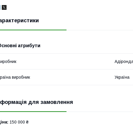
арактеристики
Основні атрибути
иробник
Адіронд
раїна виробник
Україна
нформація для замовлення
іна:
150 000 ₴