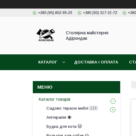
+380 (95) 802-95-25
+380 (50) 317-31-72
+380
Столярна майстерня
Адірондак
КАТАЛОГ
ДОСТАВКА І ОПЛАТА
СТ
Каталог товарів
Садово терасні меблі 🇺🇦
Апітерапія 🐝
Будка для кота 🐱
Вольєри для собак 🐶