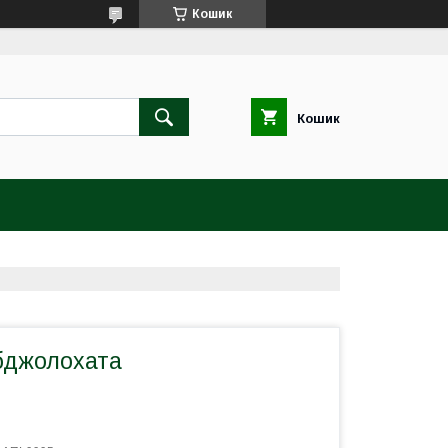
Кошик
Кошик
 бджолохата