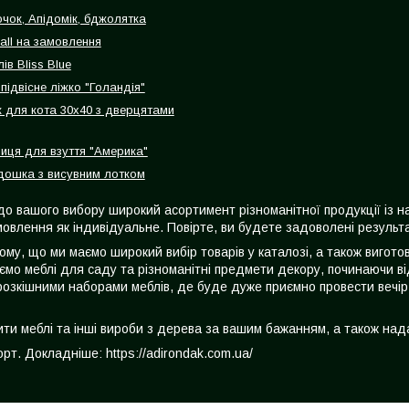
очок, Апідомік, бджолятка
all на замовлення
ів Bliss Blue
підвісне ліжко "Голандія"
 для кота 30х40 з дверцятами
лиця для взуття "Америка"
ошка з висувним лотком
до вашого вибору широкий асортимент різноманітної продукції із 
овлення як індивідуальне. Повірте, ви будете задоволені результа
тому, що ми маємо широкий вибір товарів у каталозі, а також виго
ємо меблі для саду та різноманітні предмети декору, починаючи ві
розкішними наборами меблів, де буде дуже приємно провести вечір
вити меблі та інші вироби з дерева за вашим бажанням, а також на
т. Докладніше: https://adirondak.com.ua/