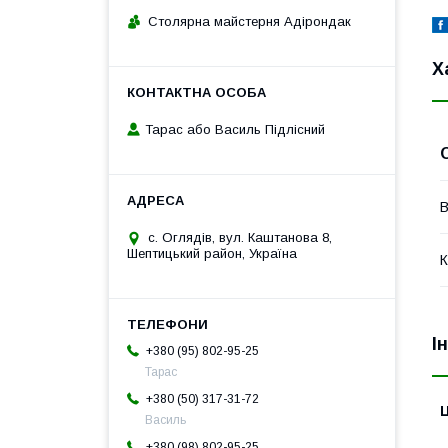
Столярна майстерня Адірондак
Х
Тарас або Василь Підлісний
В
с. Оглядів, вул. Каштанова 8,
Шептицький район, Україна
К
І
+380 (95) 802-95-25
Тарас
+380 (50) 317-31-72
Ц
Василь
+380 (98) 802-95-25