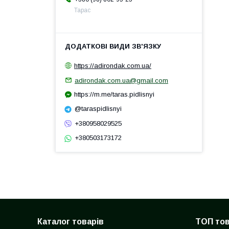
Тарас
https://adirondak.com.ua/
adirondak.com.ua@gmail.com
https://m.me/taras.pidlisnyi
@taraspidlisnyi
+380958029525
+380503173172
Каталог товарів
ТОП то