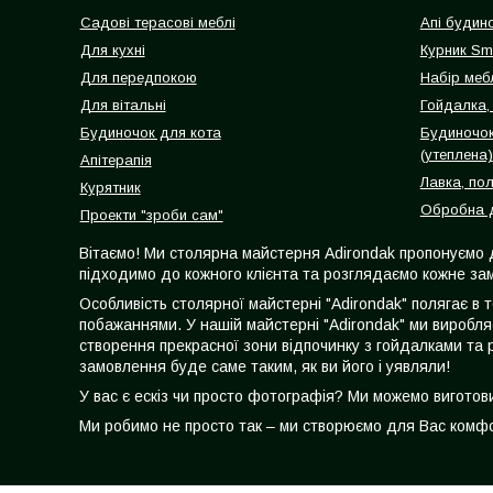
Садові терасові меблі
Апі будин
Для кухні
Курник Sm
Для передпокою
Набір мебл
Для вітальні
Гойдалка, 
Будиночок для кота
Будиночок
(утеплена)
Апітерапія
Лавка, по
Курятник
Обробна д
Проекти "зроби сам"
Вітаємо! Ми столярна майстерня Adirondak пропонуємо 
підходимо до кожного клієнта та розглядаємо кожне зам
Особливість столярної майстерні "Adirondak" полягає в 
побажаннями. У нашій майстерні "Adirondak" ми виробля
створення прекрасної зони відпочинку з гойдалками та 
замовлення буде саме таким, як ви його і уявляли!
У вас є ескіз чи просто фотографія? Ми можемо вигото
Ми робимо не просто так – ми створюємо для Вас комфор