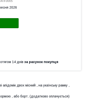
:
АПІ-0005
ересня 2026
ротягом 14 днів
за рахунок покупця
 апідомік двох місний , на укаїнську рамку ,
тформою , або борт. (додатково оплачується)