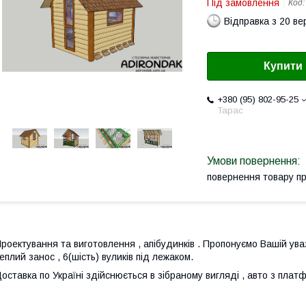
Під замовлення
Код
Відправка з 20 в
Купити
+380 (95) 802-95-25
Тарас
повернення товару п
роектування та виготовлення , апібудинків . Пропонуємо Вашій увазі
еплий занос , 6(шість) вуликів під лежаком.
оставка по Україні здійснюється в зібраному вигляді , авто з пла