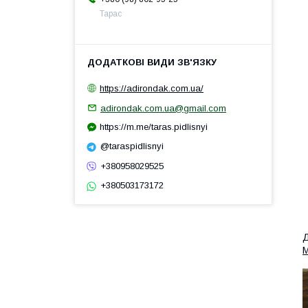
Тарас
https://adirondak.com.ua/
adirondak.com.ua@gmail.com
https://m.me/taras.pidlisnyi
@taraspidlisnyi
+380958029525
+380503173172
Д
М