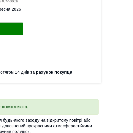
:
НСМ-0018
ересня 2026
ротягом 14 днів
за рахунок покупця
 комплекта.
будь-якого заходу на відкритому повітрі або
ва і доповнений прекрасними атмосферостійкими
рунків подушок.