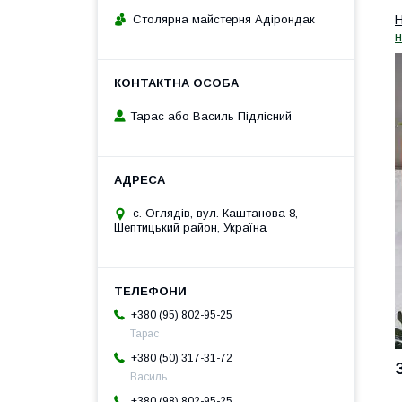
Столярна майстерня Адірондак
Н
н
Тарас або Василь Підлісний
с. Оглядів, вул. Каштанова 8,
Шептицький район, Україна
+380 (95) 802-95-25
Тарас
+380 (50) 317-31-72
Василь
+380 (98) 802-95-25