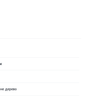
ак
ьне дерево