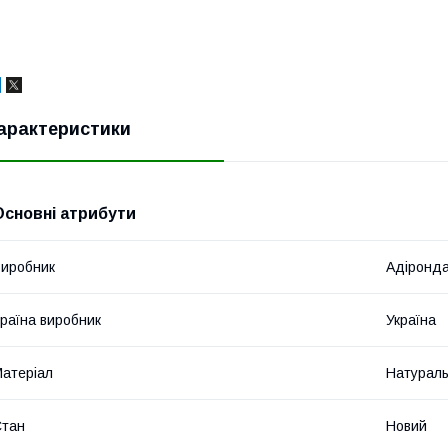
арактеристики
Основні атрибути
иробник
Адіронд
раїна виробник
Україна
атеріал
Натурал
Стан
Новий