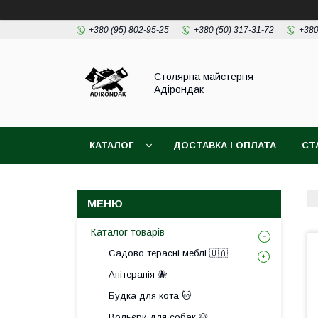
+380 (95) 802-95-25
+380 (50) 317-31-72
+380
Столярна майстерня
Адірондак
КАТАЛОГ
ДОСТАВКА І ОПЛАТА
СТ
Каталог товарів
Садово терасні меблі 🇺🇦
Апітерапія 🐝
Будка для кота 🐱
Вольєри для собак 🐶