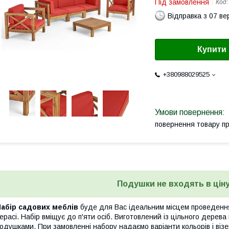
Під замовлення
Код
Відправка з 07 в
Купити
+380988029525
повернення товару п
Подушки не входять в ціну
Набір садових меблів
буде для Вас ідеальним місцем проведення 
ерасі. Набір вміщує до п'яти осіб. Виготовлений із цільного дере
одушками. При замовленні набору надаємо варіанти кольорів і візе