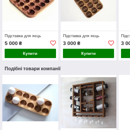
Підставка для яєць
Підставка для яєць
Підс
5 000
3 000
3 0
₴
₴
Купити
Купити
Подібні товари компанії