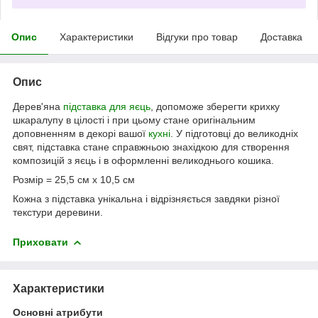
Опис
Характеристики
Відгуки про товар
Доставка
Опис
Дерев'яна
підставка для яєць
, допоможе зберегти крихку
шкаралупу в цілості і при цьому стане оригінальним
доповненням в декорі вашої
кухні
. У підготовці до великодніх
свят, підставка стане справжньою знахідкою для створення
композицій з яєць і в оформленні великоднього кошика.
Розмір = 25,5 см х 10,5 см
Кожна з підставка унікальна і відрізняється завдяки різної
текстури деревини.
Приховати
Характеристики
Основні атрибути