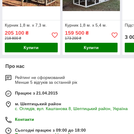
Курник 1,8 м. х 7,3 м.
Курник 1,8 м. х 5,4 м.
Підс
205 100
159 500
₴
₴
3 0
218 800 ₴
173 200 ₴
Купити
Купити
Про нас
Рейтинг не сформований
Менше 5 відгуків за останній рік
Працює з 21.04.2015
м. Шептицький район
с. Оглядів, вул. Каштанова 8, Шептицький район, Україна
Контакти
Сьогодні працює з 09:00 до 18:00