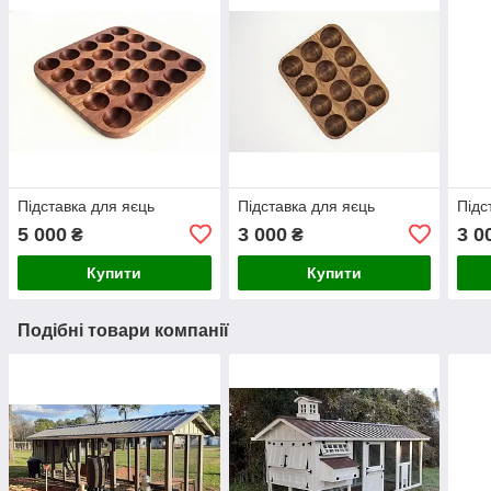
Підставка для яєць
Підставка для яєць
Підс
5 000
3 000
3 0
₴
₴
Купити
Купити
Подібні товари компанії