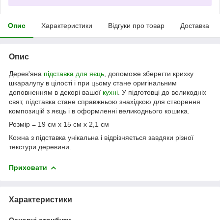
Опис
Характеристики
Відгуки про товар
Доставка
Опис
Дерев'яна
підставка для яєць
, допоможе зберегти крихку
шкаралупу в цілості і при цьому стане оригінальним
доповненням в декорі вашої
кухні
. У підготовці до великодніх
свят, підставка стане справжньою знахідкою для створення
композицій з яєць і в оформленні великоднього кошика.
Розмір = 19 см х 15 см х 2,1 см
Кожна з підставка унікальна і відрізняється завдяки різної
текстури деревини.
Приховати
Характеристики
Основні атрибути