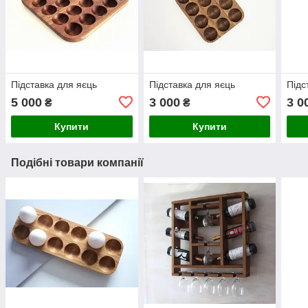
Підставка для яєць
Підставка для яєць
Підс
5 000
3 000
3 0
₴
₴
Купити
Купити
Подібні товари компанії