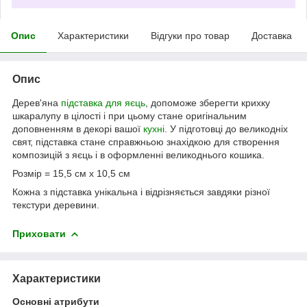
Опис
Характеристики
Відгуки про товар
Доставка
Опис
Дерев'яна
підставка для яєць
, допоможе зберегти крихку
шкаралупу в цілості і при цьому стане оригінальним
доповненням в декорі вашої
кухні
. У підготовці до великодніх
свят, підставка стане справжньою знахідкою для створення
композицій з яєць і в оформленні великоднього кошика.
Розмір = 15,5 см х 10,5 см
Кожна з підставка унікальна і відрізняється завдяки різної
текстури деревини.
Приховати
Характеристики
Основні атрибути