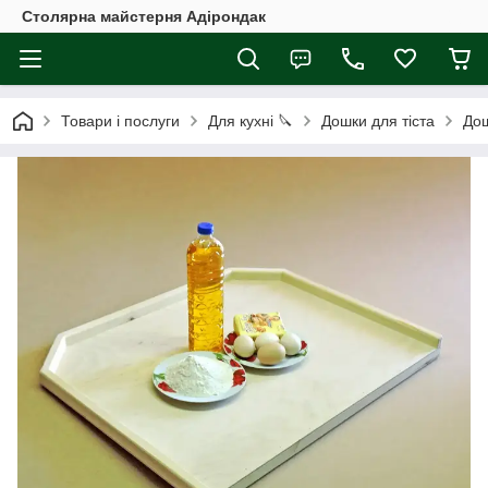
Столярна майстерня Адірондак
Товари і послуги
Для кухні 🔪
Дошки для тіста
Дош