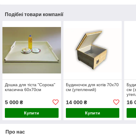
Подібні товари компанії
Дошка для тіста "Сорока"
Будиночок для котів 70х70
Буди
класична 60х70см
см (утеплений)
см (
утеп
5 000
14 000
16 
₴
₴
Купити
Купити
Про нас