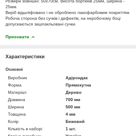
Розміри зовнішні: 50х70см. Висота бортиків 25мм, ширина -
25мм.
Виріб відшліфовано і не оброблено лакофарбовим покриттям.
Робоча сторона без сучків і дефектів, на неробочому боці
допускаються зашпакльовані сучки.
Приховати
Характеристики
Основні
Виробник
Адірондак
Форма
Прямокутна
Матеріал
Дерево
Довжина
700 мм
Ширина
500 мм
Товщина
4 мм
Колір
Бежевий
Кількість в наборі
1 шт.
Країна виробник
Україна