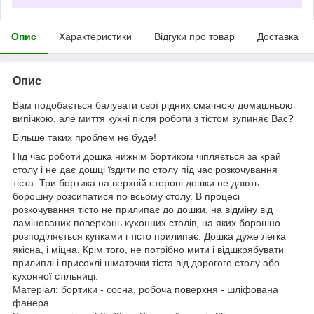
Опис
Характеристики
Відгуки про товар
Доставка
Опис
Вам подобається балувати свої рідних смачною домашньою
випічкою, але миття кухні після роботи з тістом зупиняє Вас?
Більше таких проблем не буде!
Під час роботи дошка нижнім бортиком чіпляється за край
столу і не дає дошці їздити по столу під час розкочування
тіста. Три бортика на верхній стороні дошки не дають
борошну розсипатися по всьому столу. В процесі
розкочування тісто не прилипає до дошки, на відміну від
ламінованих поверхонь кухонних столів, на яких борошно
розподіляється купками і тісто прилипає. Дошка дуже легка
якісна, і міцна. Крім того, не потрібно мити і відшкрябувати
прилиплі і присохлі шматочки тіста від дорогого столу або
кухонної стільниці.
Матеріал: бортики - сосна, робоча поверхня - шліфована
фанера.