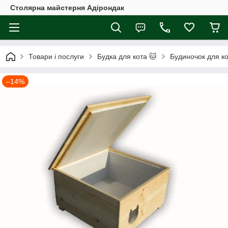
Столярна майстерня Адірондак
Товари і послуги
Будка для кота 🐱
Будиночок для ко
–14%