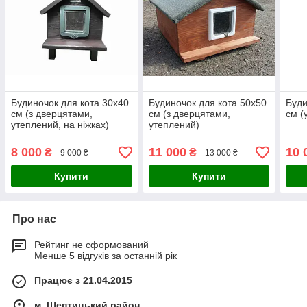
Будиночок для кота 30х40
Будиночок для кота 50х50
Буди
см (з дверцятами,
см (з дверцятами,
см (
утеплений, на ніжках)
утеплений)
8 000
11 000
10 
₴
₴
9 000 ₴
13 000 ₴
Купити
Купити
Про нас
Рейтинг не сформований
Менше 5 відгуків за останній рік
Працює з 21.04.2015
м. Шептицький район