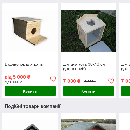
Будиночок для котів
Дім для кота 30х40 см
Дім 
(утеплений)
(уте
5 000
від
₴
7 000
7 0
₴
8 000 ₴
від 6 000 ₴
Купити
Купити
Подібні товари компанії