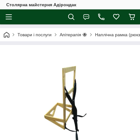
Столярна майстерня Адірондак
Товари і послуги
Апітерапія 🐝
Наплічна рамка (рюкз