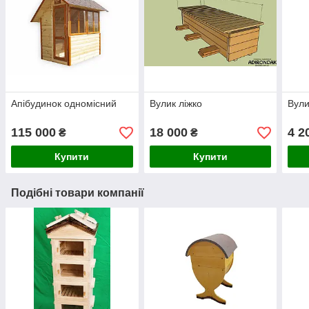
Апібудинок одномісний
Вулик ліжко
Вули
115 000
18 000
4 2
₴
₴
Купити
Купити
Подібні товари компанії