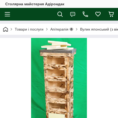
Столярна майстерня Адірондак
Товари і послуги
Апітерапія 🐝
Вулик японський (з в