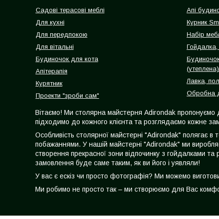
Садові терасові меблі
Апі будин
Для кухні
Курник Sm
Для передпокою
Набір мебл
Для вітальні
Гойдалка, 
Будиночок для кота
Будиночок
(утеплена)
Апітерапія
Лавка, по
Курятник
Обробна д
Проекти "зроби сам"
Вітаємо! Ми столярна майстерня Adirondak пропонуємо 
підходимо до кожного клієнта та розглядаємо кожне зам
Особливість столярної майстерні "Adirondak" полягає в 
побажаннями. У нашій майстерні "Adirondak" ми виробля
створення прекрасної зони відпочинку з гойдалками та 
замовлення буде саме таким, як ви його і уявляли!
У вас є ескіз чи просто фотографія? Ми можемо вигото
Ми робимо не просто так – ми створюємо для Вас комфор