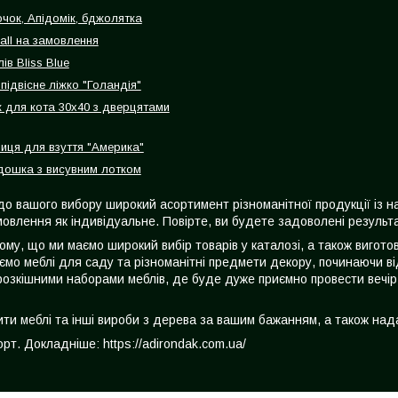
очок, Апідомік, бджолятка
all на замовлення
ів Bliss Blue
підвісне ліжко "Голандія"
 для кота 30х40 з дверцятами
лиця для взуття "Америка"
ошка з висувним лотком
до вашого вибору широкий асортимент різноманітної продукції із 
овлення як індивідуальне. Повірте, ви будете задоволені результа
тому, що ми маємо широкий вибір товарів у каталозі, а також виго
ємо меблі для саду та різноманітні предмети декору, починаючи ві
розкішними наборами меблів, де буде дуже приємно провести вечір
вити меблі та інші вироби з дерева за вашим бажанням, а також на
т. Докладніше: https://adirondak.com.ua/