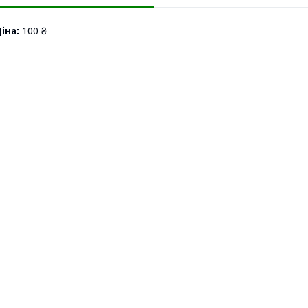
іна:
100 ₴