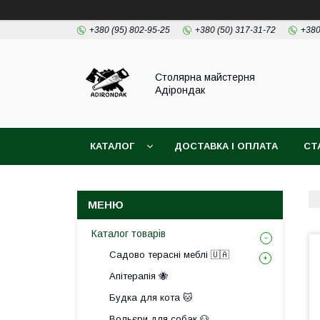
+380 (95) 802-95-25
+380 (50) 317-31-72
+380
Столярна майстерня
Адірондак
КАТАЛОГ
ДОСТАВКА І ОПЛАТА
СТ
Каталог товарів
Садово терасні меблі 🇺🇦
Апітерапія 🐝
Будка для кота 🐱
Вольєри для собак 🐶