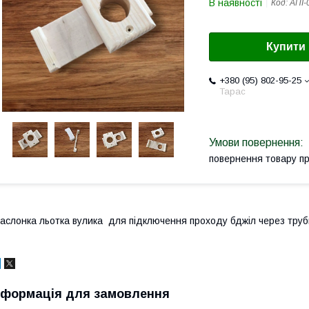
В наявності
Код:
АПІ-
Купити
+380 (95) 802-95-25
Тарас
повернення товару п
аслонка льотка вулика для підключення проходу бджіл через труб
нформація для замовлення