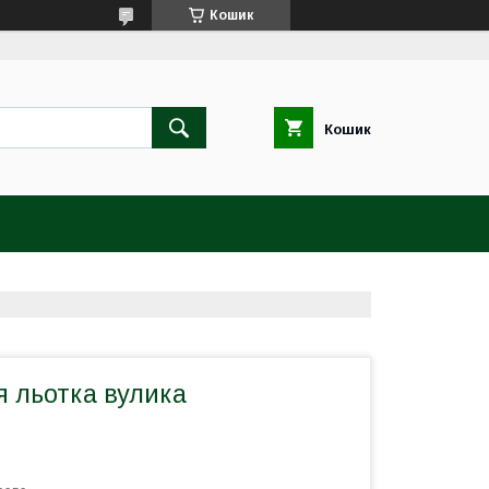
Кошик
Кошик
я льотка вулика