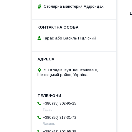
Столярна майстерня Адірондак
Ц
Тарас або Василь Підлісний
с. Оглядів, вул. Каштанова 8,
Шептицький район, Україна
+380 (95) 802-95-25
Тарас
+380 (50) 317-31-72
Василь
+380 (98) 802-95-25