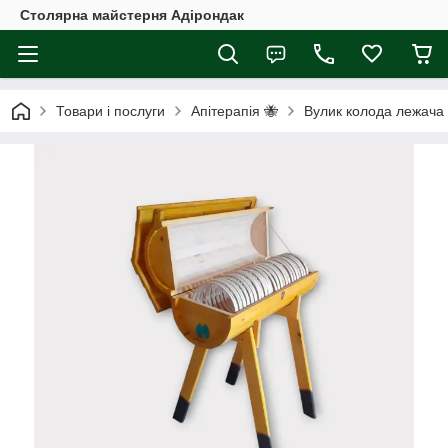
Столярна майстерня Адірондак
Товари і послуги
Апітерапія 🐝
Вулик колода лежача