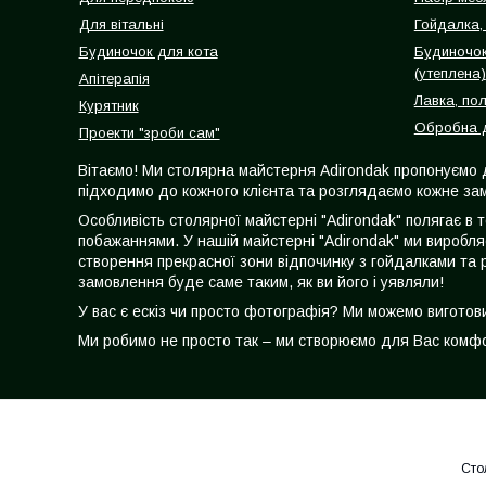
Для вітальні
Гойдалка, 
Будиночок для кота
Будиночок
(утеплена)
Апітерапія
Лавка, по
Курятник
Обробна д
Проекти "зроби сам"
Вітаємо! Ми столярна майстерня Adirondak пропонуємо 
підходимо до кожного клієнта та розглядаємо кожне зам
Особливість столярної майстерні "Adirondak" полягає в 
побажаннями. У нашій майстерні "Adirondak" ми виробля
створення прекрасної зони відпочинку з гойдалками та 
замовлення буде саме таким, як ви його і уявляли!
У вас є ескіз чи просто фотографія? Ми можемо вигото
Ми робимо не просто так – ми створюємо для Вас комфор