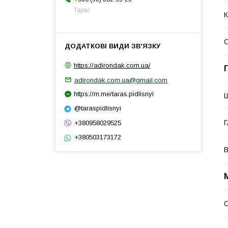
Тарас
К
https://adirondak.com.ua/
adirondak.com.ua@gmail.com
https://m.me/taras.pidlisnyi
@taraspidlisnyi
Г
+380958029525
+380503173172
В
С