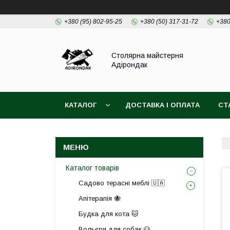
+380 (95) 802-95-25
+380 (50) 317-31-72
+380
Столярна майстерня
Адірондак
КАТАЛОГ
ДОСТАВКА І ОПЛАТА
СТ
Каталог товарів
Садово терасні меблі 🇺🇦
Апітерапія 🐝
Будка для кота 🐱
Вольєри для собак 🐶