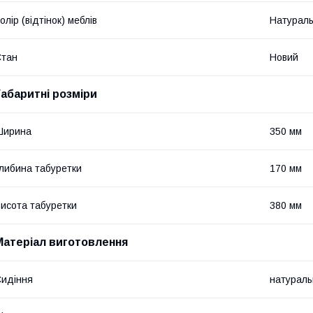
олір (відтінок) меблів
Натураль
Стан
Новий
Габаритні розміри
Ширина
350 мм
либина табуретки
170 мм
исота табуретки
380 мм
Матеріал виготовлення
идіння
натураль