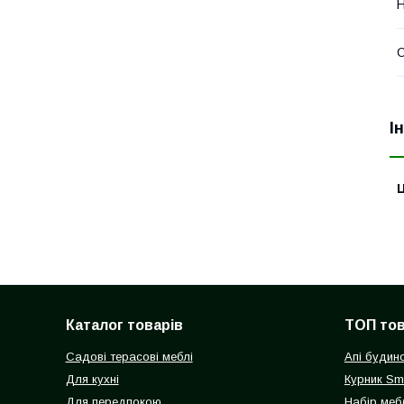
Н
О
І
Ц
Каталог товарів
ТОП то
Садові терасові меблі
Апі будин
Для кухні
Курник Sm
Для передпокою
Набір мебл