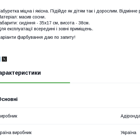
абуретка міцна і якісна. Підійде як дітям так і дорослим. Відмінн
атеріал: масив сосни.
абарити: сидіння - 35х17 см, висота - 38см.
ля експлуатації всередині і зовні приміщень.
аріанти фарбування даю по запиту!
арактеристики
Основні
иробник
Адіронд
раїна виробник
Україна