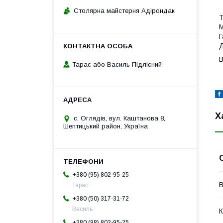
Столярна майстерня Адірондак
Т
М
Г
Д
В
Тарас або Василь Підлісний
Х
с. Оглядів, вул. Каштанова 8,
Шептицький район, Україна
+380 (95) 802-95-25
В
Тарас
+380 (50) 317-31-72
Василь
К
+380 (98) 802-95-25