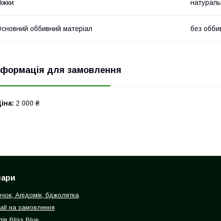
іжки
натураль
сновний оббивний матеріал
без обби
нформація для замовлення
іна:
2 000 ₴
вари
очок, Апідомік, бджолятка
all на замовлення
ів Bliss Blue