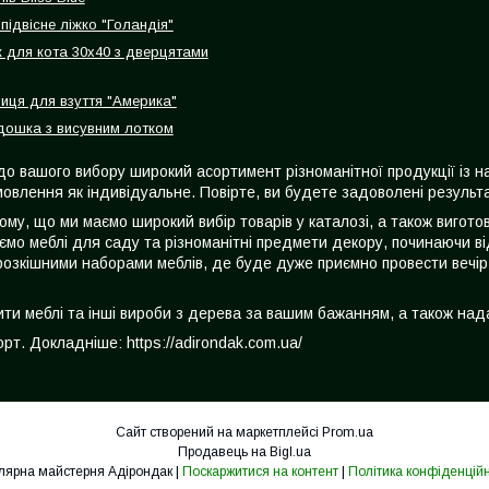
підвісне ліжко "Голандія"
 для кота 30х40 з дверцятами
лиця для взуття "Америка"
ошка з висувним лотком
до вашого вибору широкий асортимент різноманітної продукції із 
овлення як індивідуальне. Повірте, ви будете задоволені результа
тому, що ми маємо широкий вибір товарів у каталозі, а також виго
ємо меблі для саду та різноманітні предмети декору, починаючи ві
розкішними наборами меблів, де буде дуже приємно провести вечір
вити меблі та інші вироби з дерева за вашим бажанням, а також на
т. Докладніше: https://adirondak.com.ua/
Сайт створений на маркетплейсі
Prom.ua
Продавець на Bigl.ua
Столярна майстерня Адірондак |
Поскаржитися на контент
|
Політика конфіденційн