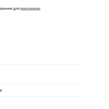
е рішення для
передпокою
.
ак