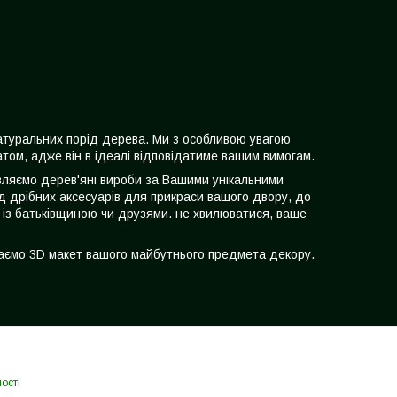
натуральних порід дерева. Ми з особливою увагою
том, адже він в ідеалі відповідатиме вашим вимогам.
товляємо дерев'яні вироби за Вашими унікальними
д дрібних аксесуарів для прикраси вашого двору, до
 із батьківщиною чи друзями. не хвилюватися, ваше
даємо 3D макет вашого майбутнього предмета декору.
ості