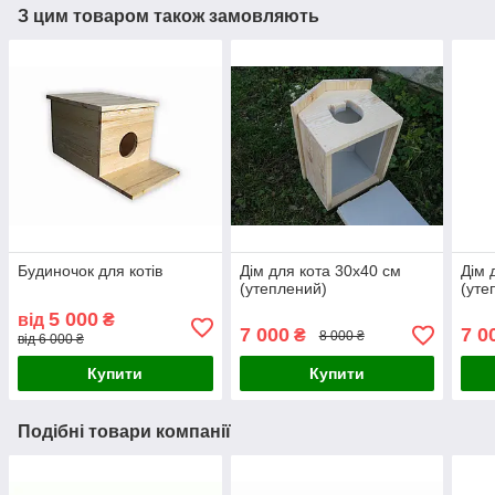
З цим товаром також замовляють
Будиночок для котів
Дім для кота 30х40 см
Дім 
(утеплений)
(уте
5 000
від
₴
7 000
7 0
₴
8 000 ₴
від 6 000 ₴
Купити
Купити
Подібні товари компанії