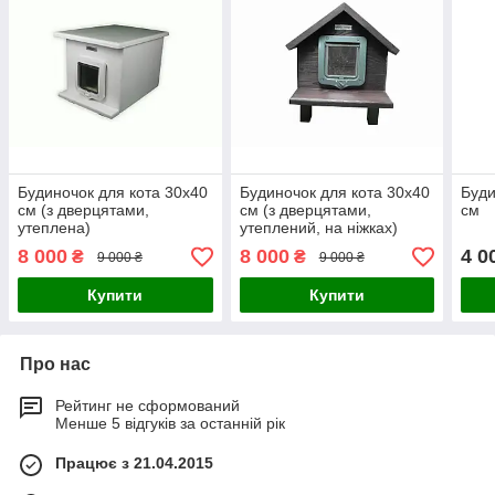
Будиночок для кота 30х40
Будиночок для кота 30х40
Буди
см (з дверцятами,
см (з дверцятами,
см
утеплена)
утеплений, на ніжках)
8 000
8 000
4 0
₴
₴
9 000 ₴
9 000 ₴
Купити
Купити
Про нас
Рейтинг не сформований
Менше 5 відгуків за останній рік
Працює з 21.04.2015