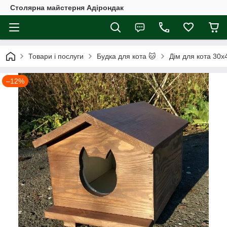
Столярна майстерня Адірондак
Товари і послуги
Будка для кота 🐱
Дім для кота 30х
–12%