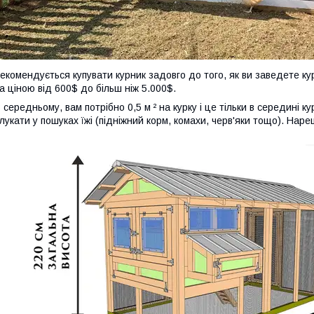
екомендується купувати курник задовго до того, як ви заведете к
а ціною від 600$ до більш ніж 5.000$.
 середньому, вам потрібно 0,5 м ² на курку і це тільки в середині 
лукати у пошуках їжі (підніжний корм, комахи, черв'яки тощо). Нар