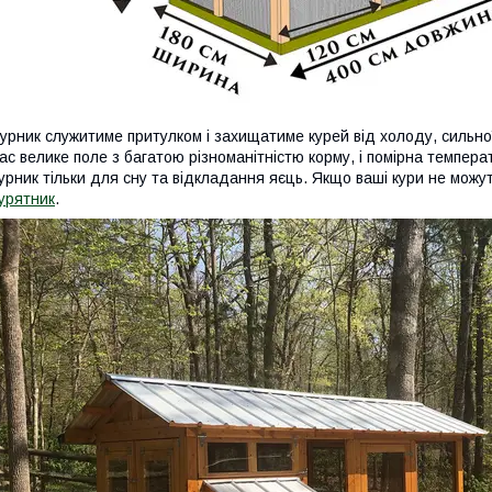
урник служитиме притулком і захищатиме курей від холоду, сильної 
ас велике поле з багатою різноманітністю корму, і помірна темпера
урник тільки для сну та відкладання яєць. Якщо ваші кури не можут
урятник
.