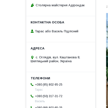
Столярна майстерня Адірондак
1
Тарас або Василь Підлісний
с. Оглядів, вул. Каштанова 8,
Шептицький район, Україна
+380 (95) 802-95-25
Тарас
+380 (50) 317-31-72
Василь
+380 (98) 802-95-25