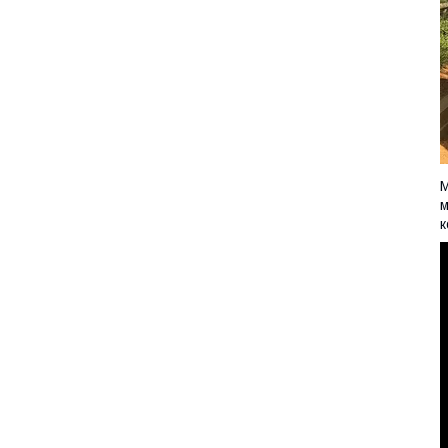
М
м
к