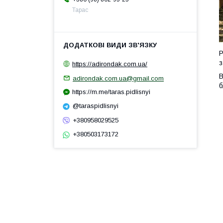
Тарас
Р
з
https://adirondak.com.ua/
В
adirondak.com.ua@gmail.com
б
https://m.me/taras.pidlisnyi
@taraspidlisnyi
+380958029525
+380503173172