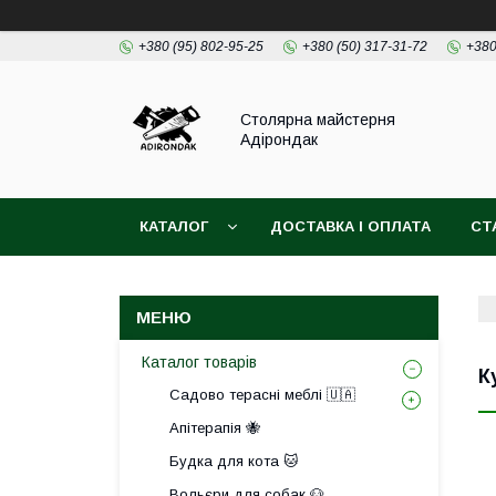
+380 (95) 802-95-25
+380 (50) 317-31-72
+380
Столярна майстерня
Адірондак
КАТАЛОГ
ДОСТАВКА І ОПЛАТА
СТ
Каталог товарів
К
Садово терасні меблі 🇺🇦
Апітерапія 🐝
Будка для кота 🐱
Вольєри для собак 🐶