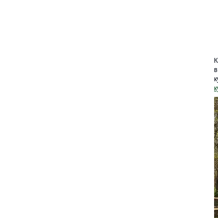
К
в
к
к