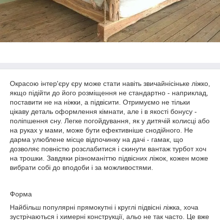
Окрасою інтер'єру єру може стати навіть звичайнісіньке ліжко,
якщо підійти до його розміщення не стандартно - наприклад,
поставити не на ніжки, а підвісити. Отримуємо не тільки
цікаву деталь оформлення кімнати, але і в якості бонусу -
поліпшення сну. Легке погойдування, як у дитячій колисці або
на руках у мами, може бути ефективніше снодійного. Не
дарма улюблене місце відпочинку на дачі - гамак, що
дозволяє повністю розслабитися і скинути вантаж турбот хоч
на трошки. Завдяки різноманіттю підвісних ліжок, кожен може
вибрати собі до вподоби і за можливостями.
Форма
Найбільш популярні прямокутні і круглі підвісні ліжка, хоча
зустрічаються і химерні конструкції, альо не так часто. Це вже