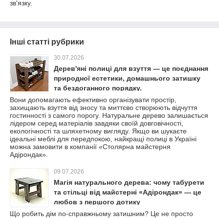
зв'язку.
Інші статті рубрики
30.07.2026
Дерев'яні полиці для взуття — це поєднання
природної естетики, домашнього затишку
та бездоганного порядку.
Вони допомагають ефективно організувати простір,
захищають взуття від зносу та миттєво створюють відчуття
гостинності з самого порогу. Натуральне дерево залишається
лідером серед матеріалів завдяки своїй довговічності,
екологічності та шляхетному вигляду. Якщо ви шукаєте
ідеальні меблі для передпокою, найкращі полиці в Україні
можна замовити в компанії «Столярна майстерня
Адірондак».
09.07.2026
Магія натурального дерева: чому табурети
та стільці від майстерні «Адірондак» — це
любов з першого дотику
Що робить дім по-справжньому затишним? Це не просто