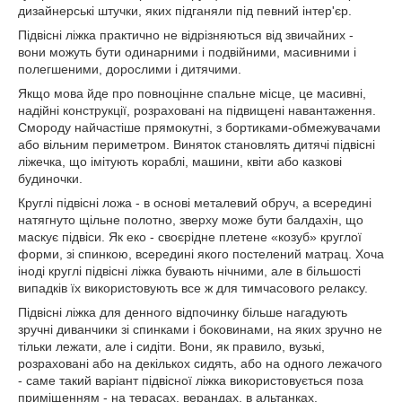
дизайнерські штучки, яких підганяли під певний інтер'єр.
Підвісні ліжка практично не відрізняються від звичайних -
вони можуть бути одинарними і подвійними, масивними і
полегшеними, дорослими і дитячими.
Якщо мова йде про повноцінне спальне місце, це масивні,
надійні конструкції, розраховані на підвищені навантаження.
Смороду найчастіше прямокутні, з бортиками-обмежувачами
або вільним периметром. Виняток становлять дитячі підвісні
ліжечка, що імітують кораблі, машини, квіти або казкові
будиночки.
Круглі підвісні ложа - в основі металевий обруч, а всередині
натягнуто щільне полотно, зверху може бути балдахін, що
маскує підвіси. Як еко - своєрідне плетене «козуб» круглої
форми, зі спинкою, всередині якого постелений матрац. Хоча
іноді круглі підвісні ліжка бувають нічними, але в більшості
випадків їх використовують все ж для тимчасового релаксу.
Підвісні ліжка для денного відпочинку більше нагадують
зручні диванчики зі спинками і боковинами, на яких зручно не
тільки лежати, але і сидіти. Вони, як правило, вузькі,
розраховані або на декількох сидять, або на одного лежачого
- саме такий варіант підвісної ліжка використовується поза
приміщенням - на терасах, верандах, в альтанках.