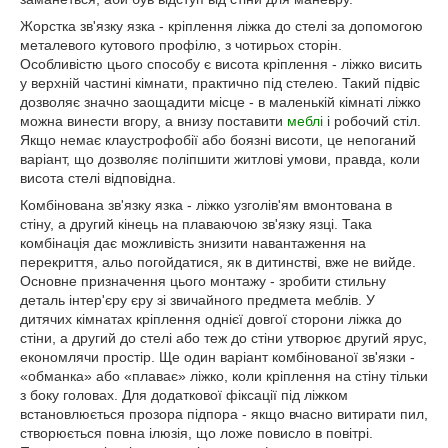
Жорстка зв'язку язка - кріплення ліжка до стелі за допомогою
металевого кутового профілю, з чотирьох сторін.
Особливістю цього способу є висота кріплення - ліжко висить
у верхній частині кімнати, практично під стелею. Такий підвіс
дозволяє значно заощадити місце - в маленькій кімнаті ліжко
можна винести вгору, а внизу поставити
меблі
і робочий стіл.
Якщо немає клаустрофобії або боязні висоти, це непоганий
варіант, що дозволяє поліпшити житлові умови, правда, коли
висота стелі відповідна.
Комбінована зв'язку язка - ліжко узголів'ям вмонтована в
стіну, а другий кінець на плаваючою зв'язку язці. Така
комбінація дає можливість знизити навантаження на
перекриття, альо погойдатися, як в дитинстві, вже не вийде.
Основне призначення цього монтажу - зробити стильну
деталь інтер'єру єру зі звичайного предмета меблів. У
дитячих кімнатах кріплення однієї довгої сторони ліжка до
стіни, а другий до стелі або теж до стіни утворює другий ярус,
економлячи простір. Ще один варіант комбінованої зв'язки -
«обманка» або «плаває» ліжко, коли кріплення на стіну тільки
з боку головах. Для додаткової фіксації під ліжком
встановлюється прозора підпора - якщо вчасно витирати пил,
створюється повна ілюзія, що ложе повисло в повітрі.