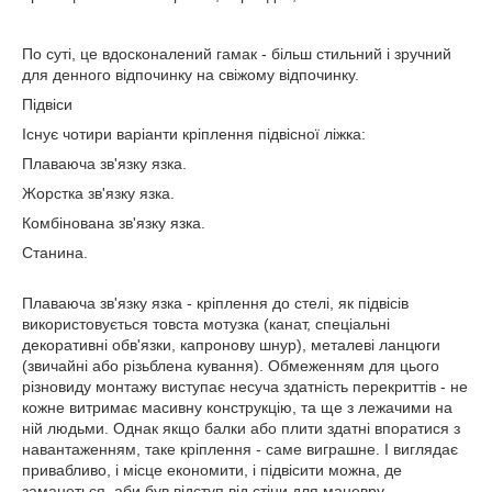
По суті, це вдосконалений гамак - більш стильний і зручний
для денного відпочинку на свіжому відпочинку.
Підвіси
Існує чотири варіанти кріплення підвісної ліжка:
Плаваюча зв'язку язка.
Жорстка зв'язку язка.
Комбінована зв'язку язка.
Станина.
Плаваюча зв'язку язка - кріплення до стелі, як підвісів
використовується товста мотузка (канат, спеціальні
декоративні обв'язки, капронову шнур), металеві ланцюги
(звичайні або різьблена кування). Обмеженням для цього
різновиду монтажу виступає несуча здатність перекриттів - не
кожне витримає масивну конструкцію, та ще з лежачими на
ній людьми. Однак якщо балки або плити здатні впоратися з
навантаженням, таке кріплення - саме виграшне. І виглядає
привабливо, і місце економити, і підвісити можна, де
заманеться, аби був відступ від стіни для маневру.