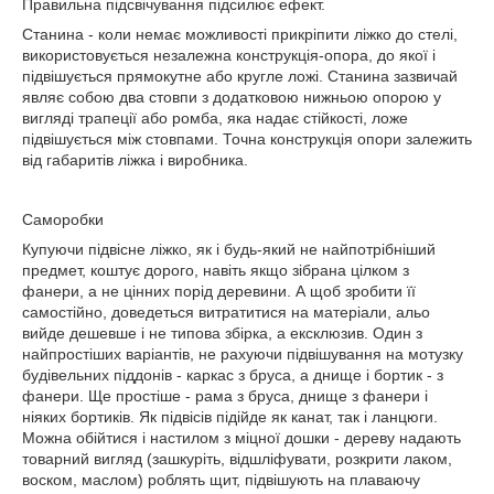
Правильна підсвічування підсилює ефект.
Станина - коли немає можливості прикріпити ліжко до стелі,
використовується незалежна конструкція-опора, до якої і
підвішується прямокутне або кругле ложі. Станина зазвичай
являє собою два стовпи з додатковою нижньою опорою у
вигляді трапеції або ромба, яка надає стійкості, ложе
підвішується між стовпами. Точна конструкція опори залежить
від габаритів ліжка і виробника.
Саморобки
Купуючи підвісне ліжко, як і будь-який не найпотрібніший
предмет, коштує дорого, навіть якщо зібрана цілком з
фанери, а не цінних порід деревини. А щоб зробити її
самостійно, доведеться витратитися на матеріали, альо
вийде дешевше і не типова збірка, а ексклюзив. Один з
найпростіших варіантів, не рахуючи підвішування на мотузку
будівельних піддонів - каркас з бруса, а днище і бортик - з
фанери. Ще простіше - рама з бруса, днище з фанери і
ніяких бортиків. Як підвісів підійде як канат, так і ланцюги.
Можна обійтися і настилом з міцної дошки - дереву надають
товарний вигляд (зашкуріть, відшліфувати, розкрити лаком,
воском, маслом) роблять щит, підвішують на плаваючу